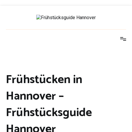
Springe
zum
Inhalt
Frühstücksguide Hannover
https://fruehstuecksguide-hannover.de
Frühstücken in
Hannover –
Frühstücksguide
Hannover